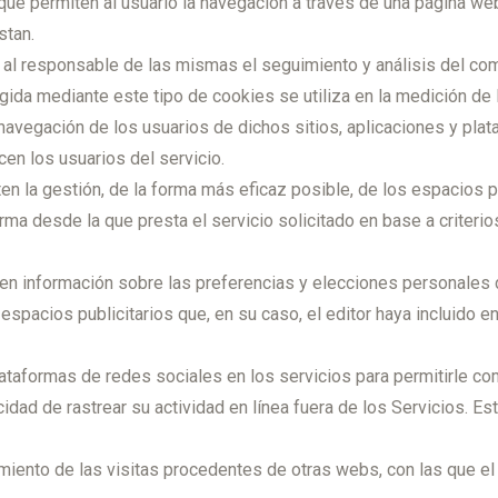
ue permiten al usuario la navegación a través de una página web, 
stan.
n al responsable de las mismas el seguimiento y análisis del co
gida mediante este tipo de cookies se utiliza en la medición de l
navegación de los usuarios de dichos sitios, aplicaciones y plata
cen los usuarios del servicio.
en la gestión, de la forma más eficaz posible, de los espacios pu
orma desde la que presta el servicio solicitado en base a criteri
n información sobre las preferencias y elecciones personales del
 espacios publicitarios que, en su caso, el editor haya incluido 
lataformas de redes sociales en los servicios para permitirle c
dad de rastrear su actividad en línea fuera de los Servicios. E
miento de las visitas procedentes de otras webs, con las que el 